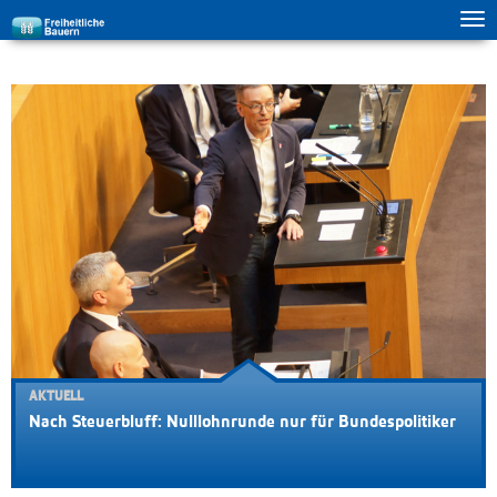
Tog
zur Hauptnavigation springen
zum Inhalt springen
ma
me
AKTUELL
Nach Steuerbluff: Nulllohnrunde nur für Bundespolitiker