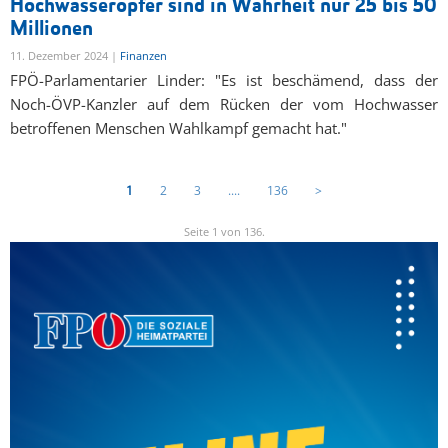
Hochwasseropfer sind in Wahrheit nur 25 bis 50
Millionen
11. Dezember 2024 |
Finanzen
FPÖ-Parlamentarier Linder: "Es ist beschämend, dass der
Noch-ÖVP-Kanzler auf dem Rücken der vom Hochwasser
betroffenen Menschen Wahlkampf gemacht hat."
1
2
3
....
136
>
Seite 1 von 136.