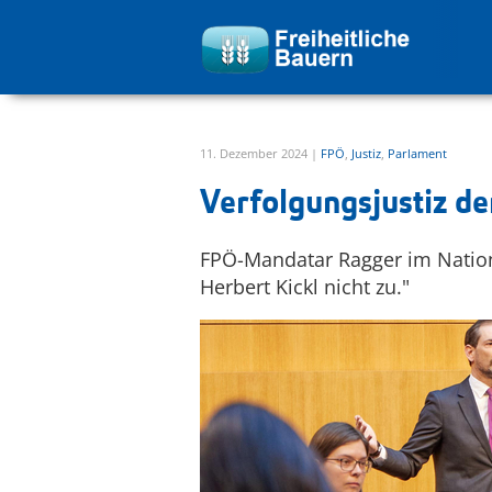
zur Hauptnavigation springen
zum Inhalt springen
11. Dezember 2024 |
FPÖ
,
Justiz
,
Parlament
Verfolgungsjustiz d
FPÖ-Mandatar Ragger im Nation
Herbert Kickl nicht zu."