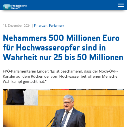
Tog
zur Hauptnavigation springen
zum Inhalt springen
ma
me
11. Dezember 2024 |
Finanzen
,
Parlament
Nehammers 500 Millionen Euro
für Hochwasseropfer sind in
Wahrheit nur 25 bis 50 Millionen
FPÖ-Parlamentarier Linder: "Es ist beschämend, dass der Noch-ÖVP-
Kanzler auf dem Rücken der vom Hochwasser betroffenen Menschen
Wahlkampf gemacht hat."