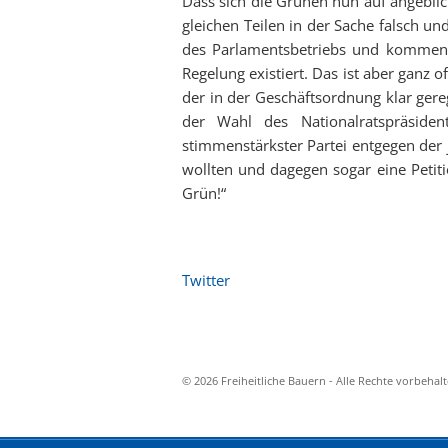
Dass sich die Grünen nun auf angebli
gleichen Teilen in der Sache falsch un
des Parlamentsbetriebs und kommen 
Regelung existiert. Das ist aber ganz
der in der Geschäftsordnung klar gerege
der Wahl des Nationalratspräsid
stimmenstärkster Partei entgegen der
wollten und dagegen sogar eine Petiti
Grün!“
Twitter
© 2026 Freiheitliche Bauern - Alle Rechte vorbehal