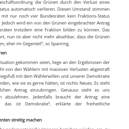
Geschäftsordnung die Grünen durch den Verlust eines
Status automatisch verlieren. Diesen Umstand stimmen
 mit nur noch vier Bundesräten kein Fraktions-Status
lt. Jedoch wird ein von den Grünen eingebrachter Antrag
esräten trotzdem eine Fraktion bilden zu können. Das
rt, nun ist aber nicht mehr absehbar, dass die Grünen
en, eher im Gegenteil“, so Spanring.
ünen
ituation gekommen seien, liege an den Ergebnissen der
cht von den Wählern mit massiven Verlusten abgestraft
riegsfuß mit dem Wählerwillen und unserer Demokratie
den, wie sie es gerne hätten, ist nichts Neues. Es steht
olchen Antrag einzubringen. Genauso steht es uns
en abzulehnen. Jedenfalls braucht der Antrag eine
 das ist Demokratie“, erklärte der freiheitliche
enten streitig machen