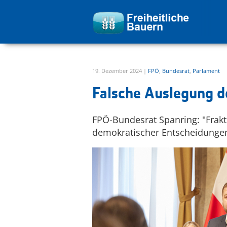
zur Hauptnavigation springen
zum Inhalt springen
19. Dezember 2024 |
FPÖ
,
Bundesrat
,
Parlament
Falsche Auslegung 
FPÖ-Bundesrat Spanring: "Frakt
demokratischer Entscheidungen