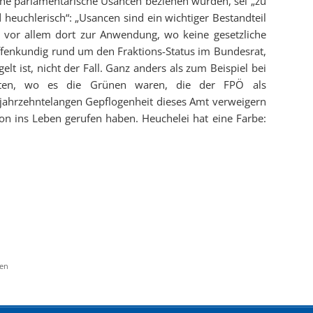
che parlamentarische Usancen beziehen würden, sei „zu
d heuchlerisch“: „Usancen sind ein wichtiger Bestandteil
vor allem dort zur Anwendung, wo keine gesetzliche
 offenkundig rund um den Fraktions-Status im Bundesrat,
lt ist, nicht der Fall. Ganz anders als zum Beispiel bei
enten, wo es die Grünen waren, die der FPÖ als
 jahrzehntelangen Gepflogenheit dieses Amt verweigern
on ins Leben gerufen haben. Heuchelei hat eine Farbe:
ten