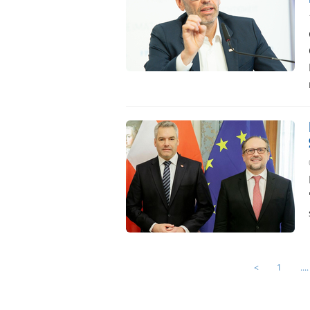
<
1
....