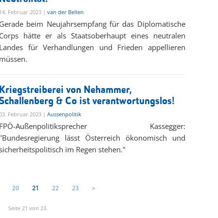
14. Februar 2023 |
van der Bellen
Gerade beim Neujahrsempfang für das Diplomatische
Corps hätte er als Staatsoberhaupt eines neutralen
Landes für Verhandlungen und Frieden appellieren
müssen.
Kriegstreiberei von Nehammer,
Schallenberg & Co ist verantwortungslos!
03. Februar 2023 |
Aussenpolitik
FPÖ-Außenpolitiksprecher Kassegger:
"Bundesregierung lässt Österreich ökonomisch und
sicherheitspolitisch im Regen stehen."
20
21
22
23
>
Seite 21 von 23.