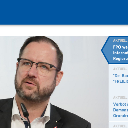
AKTUELL
FPÖ we
interna
Regieru
AKTUELL
"De-Ba
"FREILI
AKTUELL
Verbot 
Demonst
Grundr
AKTUELL