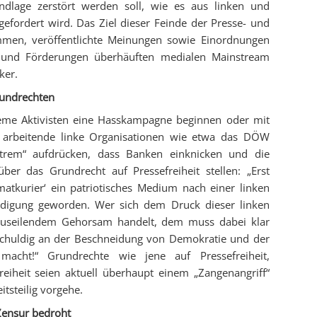
dlage zerstört werden soll, wie es aus linken und
efordert wird. Das Ziel dieser Feinde der Presse- und
timmen, veröffentlichte Meinungen sowie Einordnungen
n und Förderungen überhäuften medialen Mainstream
ker.
undrechten
treme Aktivisten eine Hasskampagne beginnen oder mit
 arbeitende linke Organisationen wie etwa das DÖW
trem“ aufdrücken, dass Banken einknicken und die
über das Grundrecht auf Pressefreiheit stellen: „Erst
atkurier‘ ein patriotisches Medium nach einer linken
digung geworden. Wer sich dem Druck dieser linken
auseilendem Gehorsam handelt, dem muss dabei klar
tschuldig an der Beschneidung von Demokratie und der
acht!“ Grundrechte wie jene auf Pressefreiheit,
eiheit seien aktuell überhaupt einem „Zangenangriff“
itsteilig vorgehe.
Zensur bedroht