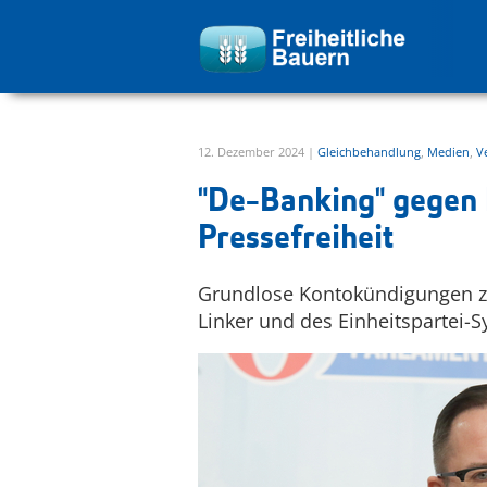
zur Hauptnavigation springen
zum Inhalt springen
12. Dezember 2024 |
Gleichbehandlung
,
Medien
,
V
"De-Banking" gegen 
Pressefreiheit
Grundlose Kontokündigungen ziel
Linker und des Einheitspartei