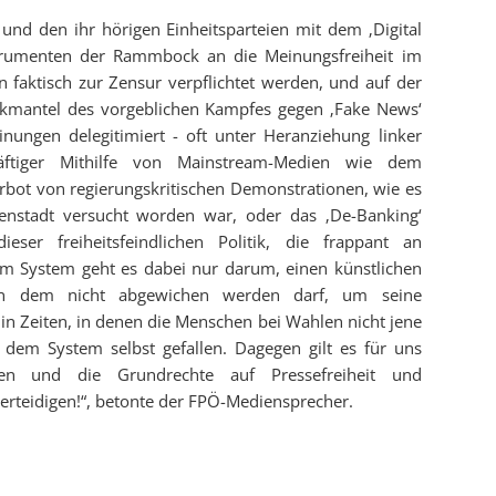
und den ihr hörigen Einheitsparteien mit dem ‚Digital
strumenten der Rammbock an die Meinungsfreiheit im
n faktisch zur Zensur verpflichtet werden, und auf der
kmantel des vorgeblichen Kampfes gegen ‚Fake News‘
nungen delegitimiert - oft unter Heranziehung linker
räftiger Mithilfe von Mainstream-Medien wie dem
rbot von regierungskritischen Demonstrationen, wie es
nstadt versucht worden war, oder das ‚De-Banking‘
ieser freiheitsfeindlichen Politik, die frappant an
em System geht es dabei nur darum, einen künstlichen
von dem nicht abgewichen werden darf, um seine
n Zeiten, in denen die Menschen bei Wahlen nicht jene
 dem System selbst gefallen. Dagegen gilt es für uns
reten und die Grundrechte auf Pressefreiheit und
erteidigen!“, betonte der FPÖ-Mediensprecher.