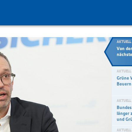
AKTUELL
Von der
nächst
AKTUELL
Grüne W
Bauern 
AKTUELL
Bundesp
länger 
und Gr
AKTUELL