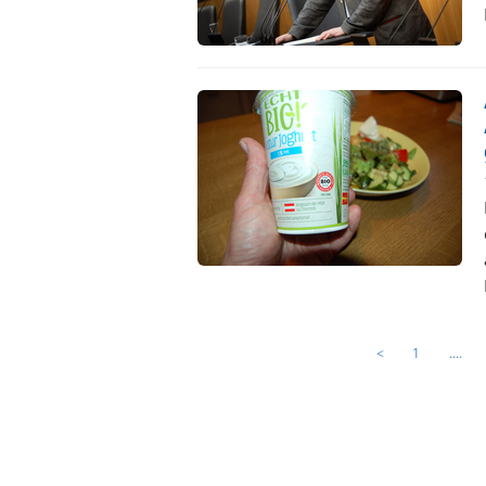
<
1
....