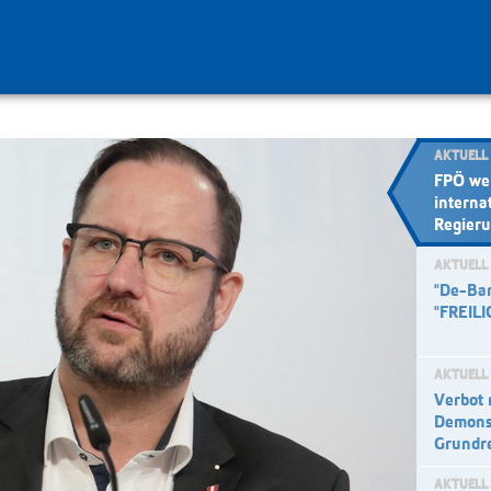
AKTUELL
FPÖ we
interna
Regieru
AKTUELL
"De-Ba
"FREILI
AKTUELL
Verbot 
Demonst
Grundr
AKTUELL