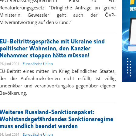
FPÖ-Verfassungssprecherin Fürst zu EU-
Renaturierungsgesetz: "Dringliche Anfrage an grüne
Ministerin Gewessler geht auch der ÖVP-
Mitverantwortung auf den Grund."
EU-Beitrittsgespräche mit Ukraine sind
politischer Wahnsinn, den Kanzler
Nehammer stoppen hätte müssen!
25. Juni 2024 |
Europäische Union
EU-Beitritt eines mitten im Krieg befindlichen Staates,
der die Aufnahmekriterien nicht erfüllt, ist völlig
undenkbar und verantwortungslos gegenüber eigener
Bevölkerung.
Weiteres Russland-Sanktionspaket:
Wohlstandsgefährdendes Sanktionsregime
muss endlich beendet werden
24. Juni 2024 |
Europäische Union