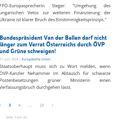
FPÖ-Europasprecherin Steger: "Umgehung des
ungarischen Vetos zur weiteren Finanzierung der
Ukraine ist klarer Bruch des Einstimmigkeitsprinzips."
Bundespräsident Van der Bellen darf nicht
länger zum Verrat Österreichs durch ÖVP
und Grüne schweigen!
21. Juni 2024 |
Europäische Union
Staatsoberhaupt muss sich zu Wort melden, wenn
ÖVP-Kanzler Nehammer im Abtausch für schwarze
Postenbesetzungen grüner Ministerin einen
Verfassungsbruch durchgehen lässt.
2
3
4
....
23
>
Seite 3 von 23.