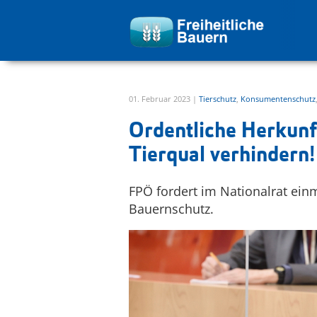
zur Hauptnavigation springen
zum Inhalt springen
01. Februar 2023 |
Tierschutz
,
Konsumentenschutz
Ordentliche Herkunf
Tierqual verhindern!
FPÖ fordert im Nationalrat e
Bauernschutz.