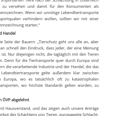
el zu versehen und damit für den Konsumenten als
 kennzeichnen. Wenn wir unnötige Lebendtiertransporte
portqualen verhindern wollen, sollten wir mit einer
ennzeichnung starten.“
nd Handel
ie Seite der Bauern: „Tierschutz geht uns alle an, aber
 schnell den Eindruck, dass jeder, der eine Meinung
 ist. Nur diejenigen nicht, die tagtäglich mit den Tieren
. Denn für die Tiertransporte quer durch Europa sind
ern die verarbeitende Industrie und der Handel, die das
Lebendtiertransporte gelte außerdem klar zwischen
h Europa, wo es tatsächlich oft zu katastrophalen
ansporten, wo höchste Standards gelten würden, zu
on ÖVP abgelehnt
k mit Hausverstand, und das zeigen auch unsere Anträge
erbot des Schächtens von Tieren, europaweite Schlacht-