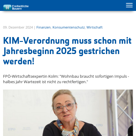
Tog
zur Hauptnavigation springen
zum Inhalt springen
ma
me
09. Dezember 2024 |
Finanzen
,
Konsumentenschutz
,
Wirtschaft
KIM-Verordnung muss schon mit
Jahresbeginn 2025 gestrichen
werden!
FPÖ-Wirtschaftsexpertin Kolm: "Wohnbau braucht sofortigen Impuls -
halbes Jahr Wartezeit ist nicht zu rechtfertigen."