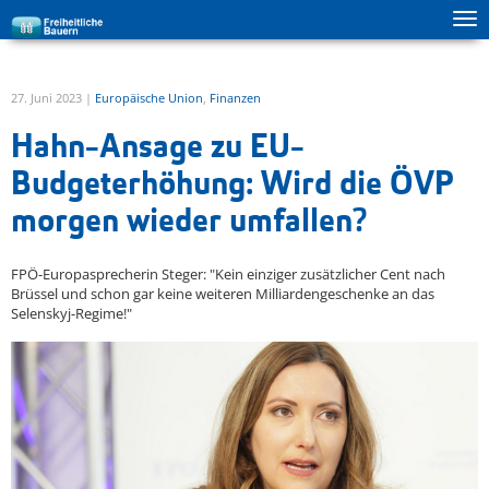
Tog
zur Hauptnavigation springen
zum Inhalt springen
ma
me
27. Juni 2023 |
Europäische Union
,
Finanzen
Hahn-Ansage zu EU-
Budgeterhöhung: Wird die ÖVP
morgen wieder umfallen?
FPÖ-Europasprecherin Steger: "Kein einziger zusätzlicher Cent nach
Brüssel und schon gar keine weiteren Milliardengeschenke an das
Selenskyj-Regime!"