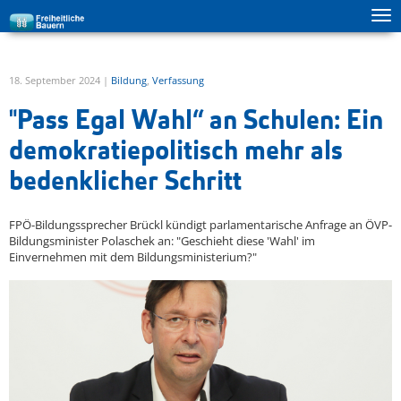
Tog
zur Hauptnavigation springen
zum Inhalt springen
ma
me
18. September 2024 |
Bildung
,
Verfassung
"Pass Egal Wahl“ an Schulen: Ein
demokratiepolitisch mehr als
bedenklicher Schritt
FPÖ-Bildungssprecher Brückl kündigt parlamentarische Anfrage an ÖVP-
Bildungsminister Polaschek an: "Geschieht diese 'Wahl' im
Einvernehmen mit dem Bildungsministerium?"