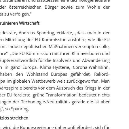
 der österreichischen Bürger sowie zum Wohle der
t zu verfolgen.“
ruinieren Wirtschaft
desräte, Andreas Spanring, erklärte, „dass man in der
en Mitteilung der EU-Kommission ausführe, wie die EU
mit industriepolitischen Maßnahmen verknüpfen solle,
tbehre“. „Die EU-Kommission mit ihren Klimaverboten und
hauptverantwortlich für die Insolvenz und Abwanderung
 in ganz Europa. Klima-Hysterie, Corona-Wahnsinn,
i haben den Wohlstand Europas gefährdet, Rekord-
ropa im globalen Wettbewerb weit zurückgeworfen. Man
ärtsspirale bereits vor dem Ausbruch des Kriegs in der
r EU forcierte ‚grüne Transformation‘ bedeutet nichts
ngen der Technologie-Neutralität - gerade die ist aber
, so Spanring.
zlos streichen
n wird die Bundesregierung daher aufgefordert, sich für