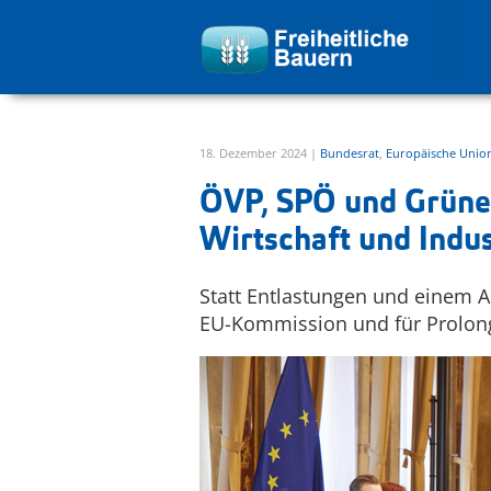
zur Hauptnavigation springen
zum Inhalt springen
18. Dezember 2024 |
Bundesrat
,
Europäische Unio
ÖVP, SPÖ und Grüne
Wirtschaft und Indus
Statt Entlastungen und einem 
EU-Kommission und für Prolon