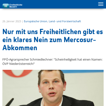
Tog
zur Hauptnavigation springen
zum Inhalt springen
ma
me
26. Jänner 2023 |
Europäische Union
,
Land- und Forstwirtschaft
Nur mit uns Freiheitlichen gibt es
ein klares Nein zum Mercosur-
Abkommen
FPÖ-Agrarsprecher Schmiedlechner: "Scheinheiligkeit hat einen Namen:
ÖVP Niederösterreich!"