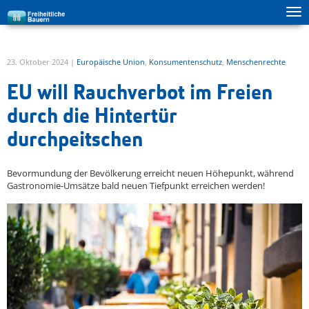
Tog
zur Hauptnavigation springen
zum Inhalt springen
ma
me
23. Oktober 2024 |
Europäische Union
,
Konsumentenschutz
,
Menschenrechte
EU will Rauchverbot im Freien
durch die Hintertür
durchpeitschen
Bevormundung der Bevölkerung erreicht neuen Höhepunkt, während
Gastronomie-Umsätze bald neuen Tiefpunkt erreichen werden!