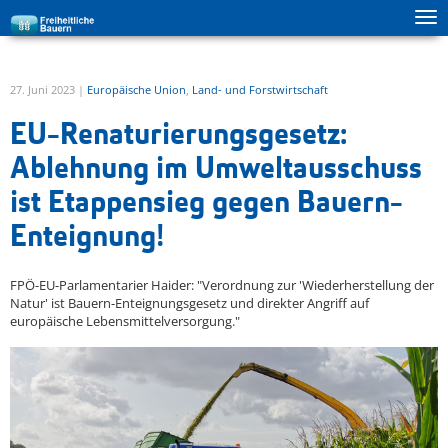
Tog
zur Hauptnavigation springen
zum Inhalt springen
ma
me
27. Juni 2023 |
Europäische Union
,
Land- und Forstwirtschaft
EU-Renaturierungsgesetz:
Ablehnung im Umweltausschuss
ist Etappensieg gegen Bauern-
Enteignung!
FPÖ-EU-Parlamentarier Haider: "Verordnung zur 'Wiederherstellung der
Natur' ist Bauern-Enteignungsgesetz und direkter Angriff auf
europäische Lebensmittelversorgung."