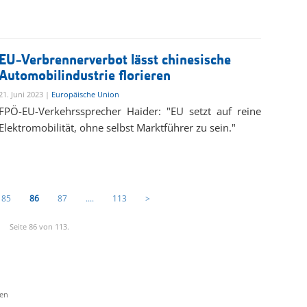
EU-Verbrennerverbot lässt chinesische
Automobilindustrie florieren
21. Juni 2023 |
Europäische Union
FPÖ-EU-Verkehrssprecher Haider: "EU setzt auf reine
Elektromobilität, ohne selbst Marktführer zu sein."
85
86
87
....
113
>
Seite 86 von 113.
ten