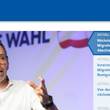
AKTUELL
Nächst
Migrati
Abschi
AKTUELL
Innenmi
Migrat
Remigra
AKTUELL
Von der
nächst
AKTUELL