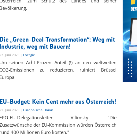
Österreich“ zum Schutz des Landes und seiner
Bevölkerung.
Die „Green-Deal-Transformation“: Weg mit
Industrie, weg mit Bauern!
22. Juni 2023 |
Energie
Um seinen Acht-Prozent-Anteil (!) an den weltweiten
CO2-Emissionen zu reduzieren, ruiniert Brüssel
Europa.
EU-Budget: Kein Cent mehr aus Österreich!
21. Juni 2023 |
Europäische Union
FPÖ-EU-Delegationsleiter Vilimsky: "Die
Zusatzwünsche der EU-Kommission würden Österreich
rund 400 Millionen Euro kosten."